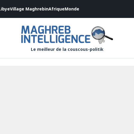
Libye
Village Maghrebin
Afrique
Monde
Le meilleur de la couscous-politik