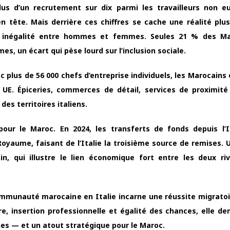
us d’un recrutement sur dix parmi les travailleurs non e
 en tête. Mais derrière ces chiffres se cache une réalité plus
rte inégalité entre hommes et femmes. Seules 21 % des Ma
, un écart qui pèse lourd sur l’inclusion sociale.
ec plus de 56 000 chefs d’entreprise individuels, les Marocain
 UE. Épiceries, commerces de détail, services de proximité
des territoires italiens.
our le Maroc. En 2024, les transferts de fonds depuis l’I
oyaume, faisant de l’Italie la troisième source de remises. 
n, qui illustre le lien économique fort entre les deux ri
mmunauté marocaine en Italie incarne une réussite migratoir
re, insertion professionnelle et égalité des chances, elle d
nnes — et un atout stratégique pour le Maroc.