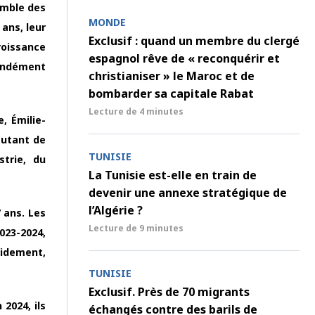
emble des
MONDE
 ans, leur
Exclusif : quand un membre du clergé
roissance
espagnol rêve de « reconquérir et
ondément
christianiser » le Maroc et de
bombarder sa capitale Rabat
Lecture de
4 minutes
, Émilie-
autant de
TUNISIE
trie, du
La Tunisie est-elle en train de
devenir une annexe stratégique de
l’Algérie ?
 ans. Les
Lecture de
9 minutes
023-2024,
pidement,
TUNISIE
Exclusif. Près de 70 migrants
2024, ils
échangés contre des barils de