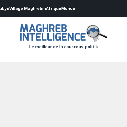
Libye
Village Maghrebin
Afrique
Monde
Le meilleur de la couscous-politik