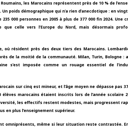
oumains, les Marocains représentent près de 10 % de l’ens
. Un poids démographique qui n’a rien d’anecdotique : en vingt
 235 000 personnes en 2005 à plus de 377 000 fin 2024. Une c
nte que celle vers l’Europe du Nord, mais désormais prof
e, où résident près des deux tiers des Marocains. Lombardie
rès de la moitié de la communauté. Milan, Turin, Bologne : 
ine s’est imposée comme un rouage essentiel de l’indus
rocain sur cinq est mineur, et l’âge moyen ne dépasse pas 37
 élèves marocains étaient inscrits lors de l’année scolaire 2
niversité, les effectifs restent modestes, mais progressent ra
us en plus l’enseignement supérieur.
ont omniprésents, même si leur situation reste contrastée. En 