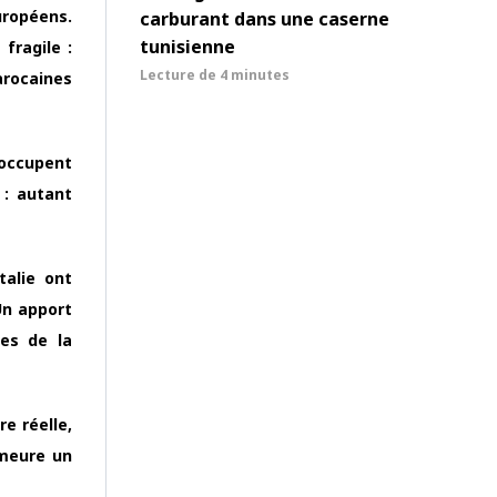
uropéens.
carburant dans une caserne
tunisienne
 fragile :
Lecture de
4 minutes
rocaines
s occupent
 : autant
talie ont
Un apport
ves de la
e réelle,
emeure un