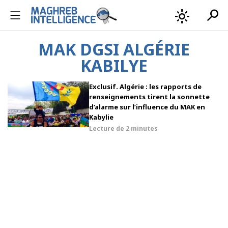
search
light_mode
MAK DGSI ALGÉRIE
KABILYE
Exclusif. Algérie : les rapports de
renseignements tirent la sonnette
d’alarme sur l’influence du MAK en
Kabylie
Lecture de
2 minutes