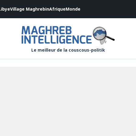
Libye
Village Maghrebin
Afrique
Monde
Le meilleur de la couscous-politik