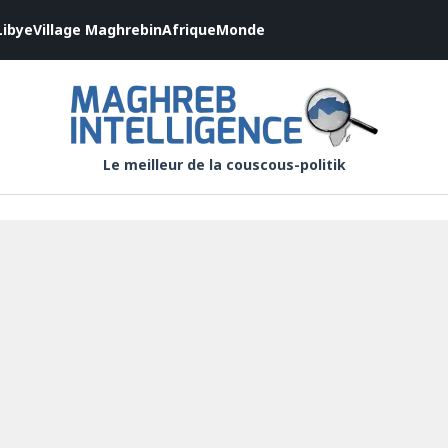
Libye
Village Maghrebin
Afrique
Monde
Le meilleur de la couscous-politik