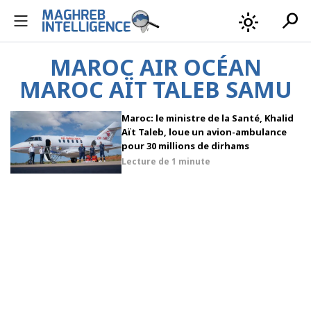
search
light_mode
MAROC AIR OCÉAN
MAROC AÏT TALEB SAMU
Maroc: le ministre de la Santé, Khalid
Aït Taleb, loue un avion-ambulance
pour 30 millions de dirhams
Lecture de
1 minute