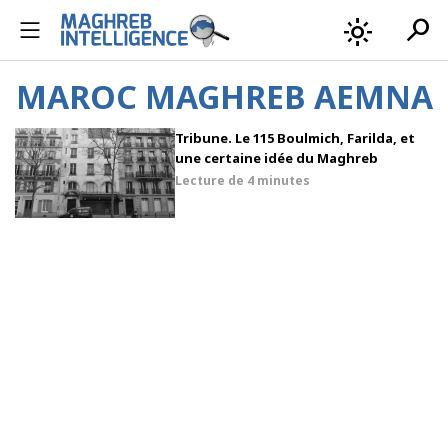
search
light_mode
MAROC MAGHREB AEMNA
Tribune. Le 115 Boulmich, Farilda, et
une certaine idée du Maghreb
Lecture de
4 minutes