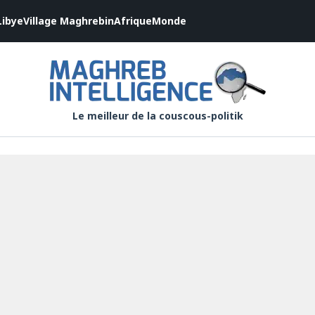
Libye
Village Maghrebin
Afrique
Monde
Le meilleur de la couscous-politik