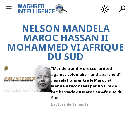
search
light_mode
NELSON MANDELA
MAROC HASSAN II
MOHAMMED VI AFRIQUE
DU SUD
“Mandela and Morocco, united
against colonialism and apartheid”
:les relations entre le Maroc et
Mandela racontées par un film de
l’ambassade du Maroc en Afrique du
Sud
Lecture de
1 minute