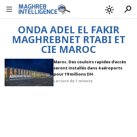
search
light_mode
ONDA ADEL EL FAKIR
MAGHREBNET RTABI ET
CIE MAROC
Maroc. Des couloirs rapides d’accès
seront installés dans 4 aéroports
pour 19 millions DH
Lecture de
1 minute