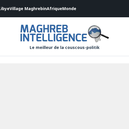
Libye
Village Maghrebin
Afrique
Monde
Le meilleur de la couscous-politik