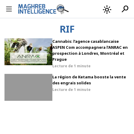
search
light_mode
RIF
Cannabis: l’agence casablancaise
ASPEN Com accompagnera l’ANRAC en
prospection à Londres, Montréal et
Prague
Lecture de
1 minute
La région de Ketama booste la vente
des engrais solides
Lecture de
1 minute