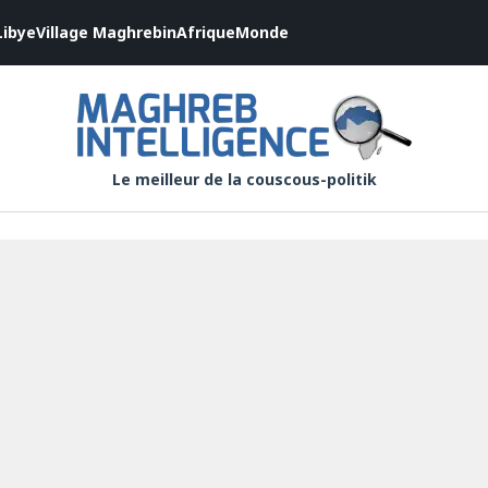
Libye
Village Maghrebin
Afrique
Monde
Le meilleur de la couscous-politik