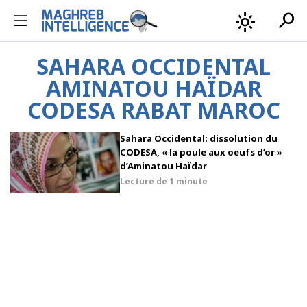
search
light_mode
SAHARA OCCIDENTAL
AMINATOU HAÏDAR
CODESA RABAT MAROC
Sahara Occidental: dissolution du
CODESA, « la poule aux oeufs d’or »
d’Aminatou Haïdar
Lecture de
1 minute