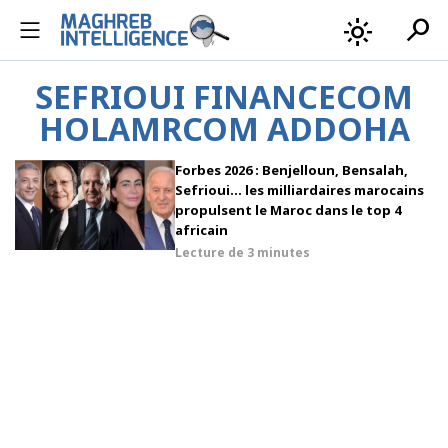
search
light_mode
SEFRIOUI FINANCECOM
HOLAMRCOM ADDOHA
Forbes 2026 : Benjelloun, Bensalah,
Sefrioui… les milliardaires marocains
propulsent le Maroc dans le top 4
africain
Lecture de
3 minutes