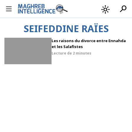
search
light_mode
SEIFEDDINE RAÏES
Les raisons du divorce entre Ennahda
et les Salafistes
Lecture de
2 minutes