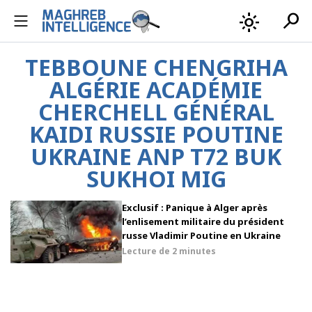
search
light_mode
TEBBOUNE CHENGRIHA
ALGÉRIE ACADÉMIE
CHERCHELL GÉNÉRAL
KAIDI RUSSIE POUTINE
UKRAINE ANP T72 BUK
SUKHOI MIG
Exclusif : Panique à Alger après
l’enlisement militaire du président
russe Vladimir Poutine en Ukraine
Lecture de
2 minutes