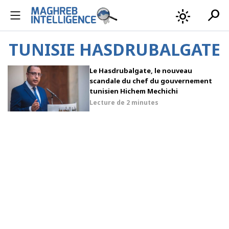
search
light_mode
TUNISIE HASDRUBALGATE
Le Hasdrubalgate, le nouveau
scandale du chef du gouvernement
tunisien Hichem Mechichi
Lecture de
2 minutes