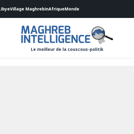
Libye
Village Maghrebin
Afrique
Monde
Le meilleur de la couscous-politik