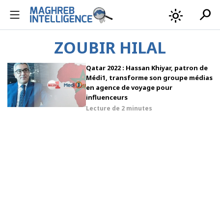
search
light_mode
ZOUBIR HILAL
Qatar 2022 : Hassan Khiyar, patron de
Médi1, transforme son groupe médias
en agence de voyage pour
influenceurs
Lecture de
2 minutes