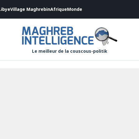
Libye
Village Maghrebin
Afrique
Monde
Le meilleur de la couscous-politik