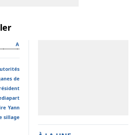
ler
A
utorités
rganes de
résident
ediapart
ire Yann
 sillage