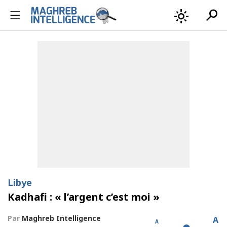
search
light_mode
Libye
Kadhafi : « l’argent c’est moi »
Par
Maghreb Intelligence
A
A