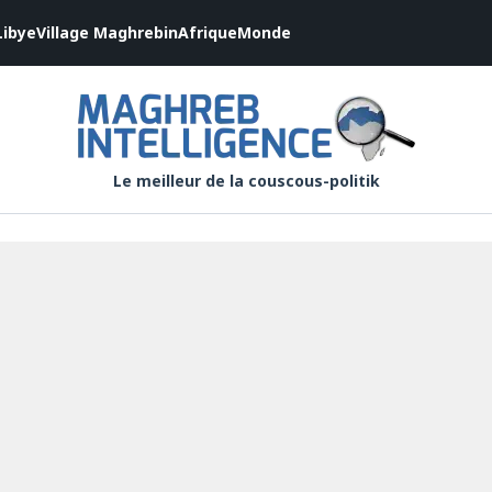
Libye
Village Maghrebin
Afrique
Monde
Le meilleur de la couscous-politik