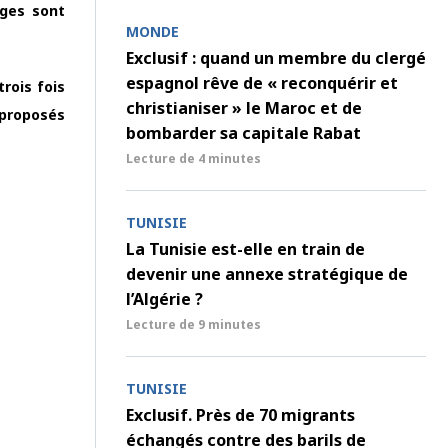
èges sont
MONDE
Exclusif : quand un membre du clergé
espagnol rêve de « reconquérir et
rois fois
christianiser » le Maroc et de
 proposés
bombarder sa capitale Rabat
Lecture de
4 minutes
TUNISIE
La Tunisie est-elle en train de
devenir une annexe stratégique de
l’Algérie ?
Lecture de
9 minutes
TUNISIE
Exclusif. Près de 70 migrants
échangés contre des barils de