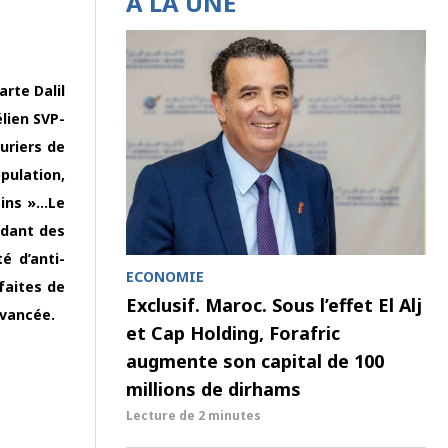
À LA UNE
arte Dalil
lien SVP-
uriers de
pulation,
sins »…Le
ndant des
é d’anti-
ECONOMIE
faites de
Exclusif. Maroc. Sous l’effet El Alj
avancée.
et Cap Holding, Forafric
augmente son capital de 100
millions de dirhams
Lecture de
2 minutes