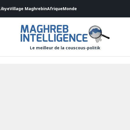
Libye
Village Maghrebin
Afrique
Monde
Le meilleur de la couscous-politik