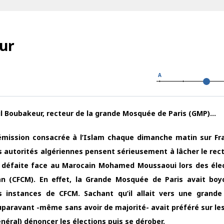
ur
A
lil Boubakeur, recteur de la grande Mosquée de Paris (GMP)…
l’émission consacrée à l’Islam chaque dimanche matin sur Fr
es autorités algériennes pensent sérieusement à lâcher le rect
e défaite face au Marocain Mohamed Moussaoui lors des éle
n (CFCM). En effet, la Grande Mosquée de Paris avait boy
s instances de CFCM. Sachant qu’il allait vers une grande
auparavant -même sans avoir de majorité- avait préféré sur les
éral) dénoncer les élections puis se dérober.