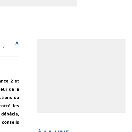
A
ance 2 et
eur de la
ctions du
cotté les
 débâcle,
 conseils