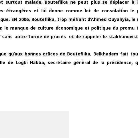
et surtout malade, Bouteflika ne peut plus se déplacer à l
s étrangères et lui donne comme lot de consolation le 
ique. EN 2006, Bouteflika, trop méfiant d’Ahmed Ouyahyia, le
 Or, le manque de culture économique et politique du promu 
ger sans autre forme de procès et de rappeler le stakhanovi
tique qu’aux bonnes grâces de Bouteflika, Belkhadem fait tou
le de Logbi Habba, secrétaire général de la présidence, q