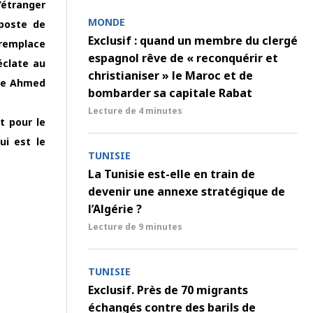
’étranger
MONDE
poste de
Exclusif : quand un membre du clergé
 remplace
espagnol rêve de « reconquérir et
éclate au
christianiser » le Maroc et de
ste Ahmed
bombarder sa capitale Rabat
Lecture de
4 minutes
t pour le
ui est le
TUNISIE
La Tunisie est-elle en train de
devenir une annexe stratégique de
l’Algérie ?
Lecture de
9 minutes
TUNISIE
Exclusif. Près de 70 migrants
échangés contre des barils de