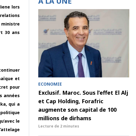
À LA UNE
iene lors
relations
 ministre
rt 30 ans
continuer
haïque et
ECONOMIE
cret pour
Exclusif. Maroc. Sous l’effet El Alj
es années
et Cap Holding, Forafric
ika, qui a
augmente son capital de 100
politique
millions de dirhams
qu’avec le
Lecture de
2 minutes
’attelage