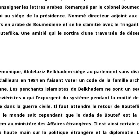
’enseigner les lettres arabes. Remarqué par le colonel Boumed
 lui au siège de la présidence. Nommé directeur adjoint aux 
urs en arabe de Boumediene et se lie d’amitié avec le fringant
uteflika. Une amitié qui le sortira d’une traversée de dése
égémonique, Abdelaziz Belkhadem siège au parlement sans dis
’ailleurs en 1984 en faisant voter un code de la famille arc
enne. Les penchants islamistes de Belkhadem ne sont un se
anviéristes » qui l’expurgent du système pendant la moitié d
se dans la guerre civile. Il faut attendre le retour de Boutefl
ut le monde sait cependant que le dada de Boutef est la 
em au ministère des Affaires étrangères. Il est ainsi certain 
la haute main sur la politique étrangère et la diplomatie. L