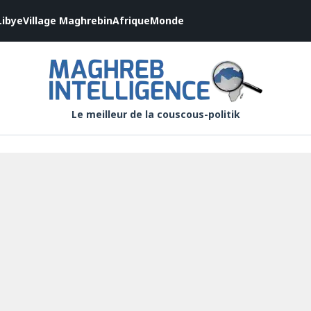
Libye
Village Maghrebin
Afrique
Monde
Le meilleur de la couscous-politik