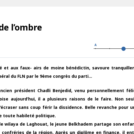
de l’ombre
A
 et aux faux- airs de moine bénédictin, savoure tranquill
énéral du FLN par le 9ème congrès du parti…
ncien président Chadli Benjedid, venu personnellement féli
ise aujourd’hui, il a plusieurs raisons de le faire. Non seu
écraser sans coup férir la dissidence. Belle revanche pour
e toute habileté politique.
aride wilaya de Laghouat, le jeune Belkhadem partage son enfa
 confréries de la région. Après un diplôme en finance, il e