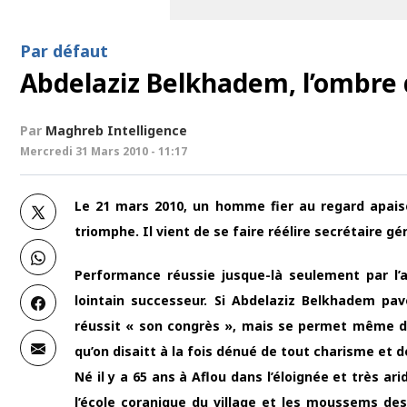
Par défaut
Abdelaziz Belkhadem, l’ombre 
Par
Maghreb Intelligence
Mercredi 31 Mars 2010 - 11:17
Le 21 mars 2010, un homme fier au regard apaisé
triomphe. Il vient de se faire réélire secrétaire g
Performance réussie jusque-là seulement par l’a
lointain successeur. Si Abdelaziz Belkhadem pavo
réussit « son congrès », mais se permet même d’
qu’on disaitt à la fois dénué de tout charisme et d
Né il y a 65 ans à Aflou dans l’éloignée et très 
l’école coranique du village et les moussems des