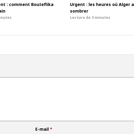
nt : comment Bouteflika
Urgent : les heures où Alger a 
ain
sombrer
inutes
Lecture de
3 minutes
E-mail
*