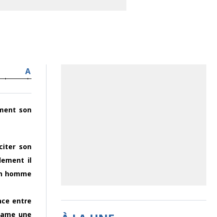
A
ement son
citer son
lement il
 un homme
nce entre
ntame une