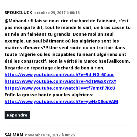
SPOUKILUCK
octobre 29, 2017 à 00:16
@Mohand rifi laisse nous rire clochard de fainéant, c’est
pas moi qui le dit, tout le monde le sait, un bras cassé tu
es née un fainéant tu grandis. Donne moi un seul
exemple, un seul bâtiment où les algériens sont les
maitres d’œuvres?!! Une seul route ou un trottoir dans
toute l’Algérie où les incapables fainéant algériens ont
été les constructif. Non la vérité le Maroc bsef3alikoum.
Regarde ce reportage clochard de bon à rien.
https://www.youtube.com/watch?v=5d_NG-6Cauc
https://www.youtube.com/watch?v=YdTMGxX7YXY
https://www.youtube.com/watch?v=tf7nmtP7KcU
Enfin la grosse honte pour les algériens:
https://www.youtube.com/watch?v=ywHxD8opVAM
Répondre
SALMAN
novembre 16, 2017 à 00:26