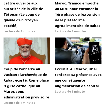
Lettre ouverte aux
Maroc. Tramco empoche
autorités de la ville de
48 MDH pour entamer la
Tétouan (Le coup de
1ère phase de l’extension
gueule d’un citoyen
de la plateforme
excédé)
agroalimentaire de Rabat
Lecture de
3 minutes
Lecture de
2 minutes
Coup de tonnerre au
Exclusif. Au Maroc, Uber
Vatican : l’archevêque de
renforce sa présence avec
Rabat écarté, Rome place
une conséquente
l’Église catholique au
augmentation de capital
Maroc sous
Lecture de
1 minute
administration provisoire
Lecture de
4 minutes