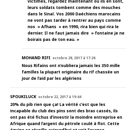
victimes, regardez maintenant où ils en sont,
leurs soldats tombent comme des mouches
dans le Sinaï. Vos 2000 Daéchiens marocains
ne vont pas tarder à rentrer au pays comme
nos » Afhans » en 1990, rira bien qui rira le
dernier. Il ne faut jamais dire » fontaine je ne
boirais pas de ton eau. »
MOHAND RIFI
octobre 28, 2017 à 17:26
Nous Rifains ont n’oubliera jamais les 350 mille
familles la plupart originaire du rif chassée un
jour de l’aid par les algériens
SPOUKILUCK
octobre 22, 2017 à 19:44
20% du pib rien que ça! La vérité c’est que les
incapable du club des pins sont des bras cassés, ils
ont pas été fichus d’investir la moindre entreprise en
Afrique quand l’argent du pétrole coulé à flot. Cette
équipe se réveille aujourd’hui et voit l’avance