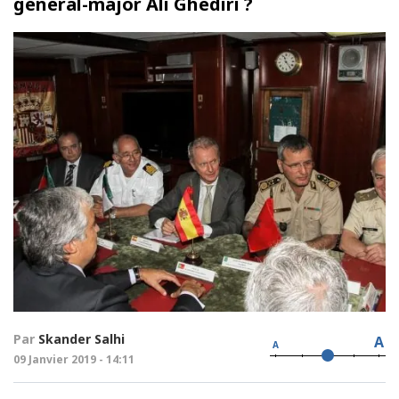
général-major Ali Ghediri ?
Par
Skander Salhi
A
A
09 Janvier 2019 - 14:11