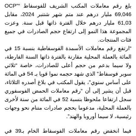
بلغ رقم معاملات المكتب الشريف للفوسفاط “OCP”
69,046 مليار درهم عند متم شهر شتنبر 2024، مقابل
61,03 مليار درهم خلال الفترة ذاتها قبل سنة. وعزت
المجموعة هذا النمو إلى ارتفاع حجم الصادرات في جميع
فئات المنتجات.
“ارتفع رقم معاملات الأسمدة الفوسفاطية بنسبة 15 في
المائة بالعملة المحلية مقارنة بالفترة ذاتها السنة الفارطة،
ولا سيما بدعم من حجم أعلى للصادرات، خاصة “ثلاثي
سوبر فوسفاط” الذي شهد حجمه نموا قويا بـ 54 في المائة
على أساس سنوي”، يقول المكتب في بلاغ أصدره الثلاثاء،
قبل أن يشير إلى أن “رقم معاملات الحمض الفوسفوري
سجل ارتفاعا ملحوظا بنسبة 52 في المائة من سنة لأخرى
بالعملة المحلية، مدعوما بحجم صادرات متنام نحو وجهات
رئيسية، لا سيما أوروبا والهند”.
فيما انخفض رقم معاملات الفوسفاط الخام بـ39 في