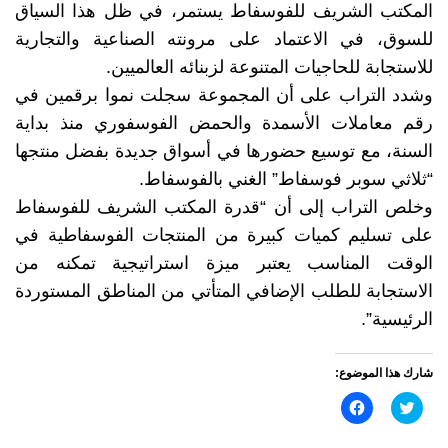
المكتب الشريف للفوسفاط يستمر، في ظل هذا السياق
للسوق، في الاعتماد على مرونته الصناعية والتجارية
للاستجابة للحاجيات المتنوعة لزبنائه العالميين.
وشدد التراب على أن المجموعة سجلت نموا برقمين في
رقم معاملات الأسمدة والحمض الفوسفوري منذ بداية
السنة، مع توسيع حضورها في أسواق جديدة بفضل منتجها
“ثلاثي سوبر فوسفاط” الغني بالفوسفاط.
وخلص التراب إلى أن “قدرة المكتب الشريف للفوسفاط
على تسليم كميات كبيرة من المنتجات الفوسفاطية في
الوقت المناسب يعتبر ميزة استراتيجية تمكنه من
الاستجابة للطلب الإضافي المتأتي من المناطق المستوردة
الرئيسية”.
شارك هذا الموضوع:
اضغط
انقر
للمشاركة
للمشاركة
على
على
تويتر
فيسبوك