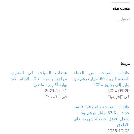
(فتح
(فتح
في
في
معجب بهذه:
نافذة
نافذة
جديدة)
جديدة)
تحميل...
مرتبط
عائدات السياحة من العملة
عائدات السياحة في المغرب
الصعبة قاربت 60 مليار درهم من
تتراجع بنسبة 0.7 بالمائة عند
يناير إلى يوليوز 2024
نهاية أكتوبر الماضي
2021-12-21
2024-09-20
في "إفريقيا"
في "اقتصاد"
عائدات السياحة تبلغ رقما قياسيا
جديدا بـ87,6 مليار درهم وغشت
سجل أفضل حصيلة شهرية على
الإطلاق
2025-10-02