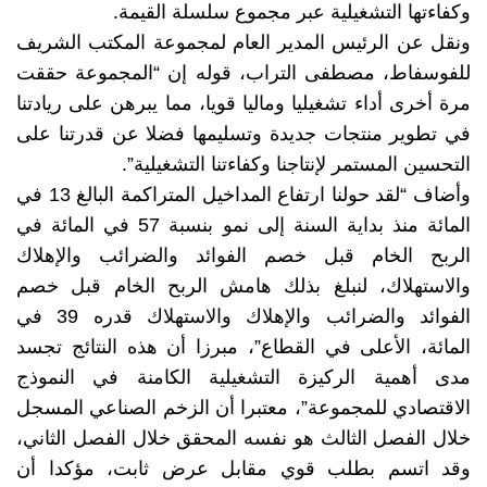
وكفاءتها التشغيلية عبر مجموع سلسلة القيمة.
ونقل عن الرئيس المدير العام لمجموعة المكتب الشريف
للفوسفاط، مصطفى التراب، قوله إن “المجموعة حققت
مرة أخرى أداء تشغيليا وماليا قويا، مما يبرهن على ريادتنا
في تطوير منتجات جديدة وتسليمها فضلا عن قدرتنا على
التحسين المستمر لإنتاجنا وكفاءتنا التشغيلية”.
وأضاف “لقد حولنا ارتفاع المداخيل المتراكمة البالغ 13 في
المائة منذ بداية السنة إلى نمو بنسبة 57 في المائة في
الربح الخام قبل خصم الفوائد والضرائب والإهلاك
والاستهلاك، لنبلغ بذلك هامش الربح الخام قبل خصم
الفوائد والضرائب والإهلاك والاستهلاك قدره 39 في
المائة، الأعلى في القطاع”، مبرزا أن هذه النتائج تجسد
مدى أهمية الركيزة التشغيلية الكامنة في النموذج
الاقتصادي للمجموعة”، معتبرا أن الزخم الصناعي المسجل
خلال الفصل الثالث هو نفسه المحقق خلال الفصل الثاني،
وقد اتسم بطلب قوي مقابل عرض ثابت، مؤكدا أن