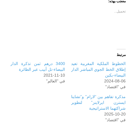
معجب بهذه:
نافذة
نافذة
جديدة)
جديدة)
تحميل...
مرتبط
الخطوط الملكیة المغربیة تعید
3400 درهم ثمن تذكرة الدار
إطلاق الخط الجوي المباشر الدار
البيضاء-تل أبيب عبر الطائرة
البیضاء-بكین
2021-11-10
2024-08-06
في "العالم"
في "اقتصاد"
مذكرة تفاهم بين “لارام” و”تشاينا
ايسترن ايرلاينز” لتطوير
شراكتهما الاستراتيجية
2025-10-20
في "اقتصاد"