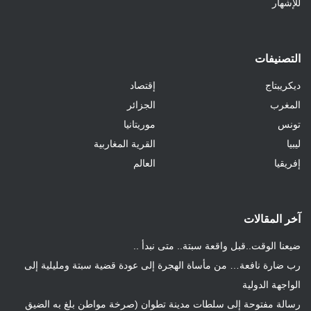
للإشهار
التصنيفات
ديكريبتاج
إقتصاد
المغرب
الجزائر
تونس
موريتانيا
ليبيا
القرية المغاربية
إفريقيا
العالم
آخر المقالات
ضيعنا الوقت..قبل واقعة سبتة.. متى نبدأ ..
رب ضارة نافعة… من مأساة الهجرة إلى عودة قضية سبتة ومليلية إلى
الواجهة الدولية
رسالة مفتوحة إلى سلطات مدينة تطوان (صرخة مواطن بلغ به الضيق