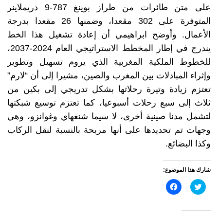
على متن طائرات من طراز بوينغ 787-9 دريملاينر
المتوفرة على 302 مقعدا، وضمنها 26 مقعدا بدرجة
الأعمال.
وأوضح ابراهيمي أن إعادة تشغيل هذا الخط
يندرج في إطار المخطط الاستراتيجي العام 2024-2037،
للخطوط الملكية المغربية الذي يروم تسهيل وتطوير
وإثراء المبادلات بين المغرب والصين، مشيرا إلى أن “لارم”
تعتزم زيادة وتيرة رحلاتها بشكل تدريجي إلى بكين من
ثلاث إلى سبع رحلات أسبوعيا، كما تعتزم توسيع شبكتها
لتشمل مدنا صينية أخرى، لا سيما شنغهاي وغوانزو، وهي
وجهات تم تحديدها على أنها مربحة بالنسبة لنقل الركاب
وكذا البضائع.
شارك هذا الموضوع:
اضغط
انقر
للمشاركة
للمشاركة
على
على
تويتر
فيسبوك
(فتح
(فتح
في
في