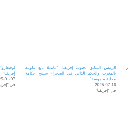
ر
الرئيس السابق لجنوب إفريقيا: “مانديلا تابع تكوينه
لوفيغارو
بالمغرب والحكم الذاتي في الصحراء سيتيح حكامة
إفريقيا”
محلية ملموسة”
25-01-07
2025-07-16
في "إفريق
في "إفريقيا"