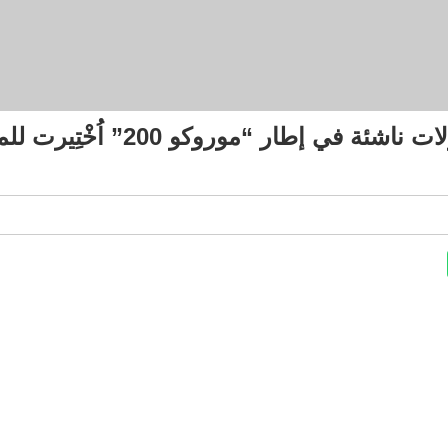
السغروشني تلتقي أصحاب مقاولات 