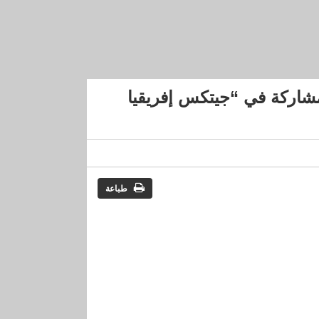
ناشئة في إطار “موروكو 200” اُخْتِيرت للمشاركة في “جيتكس إفريقيا
طباعة