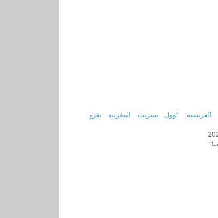
” الفرنسية: “وول ستريت المغربية تغزو
20
يا"