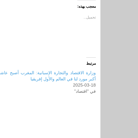
(فتح
(فتح
في
في
معجب بهذه:
نافذة
نافذة
جديدة)
جديدة)
تحميل...
مرتبط
وزارة الاقتصاد والتجارة الإسبانية: المغرب أصبح عاش
أكبر مورد لنا في العالم والأول إفريقيا
2025-03-18
في "اقتصاد"