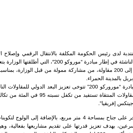
″، التي أطلقتها الوزارة بتعاون مع وكالة التنمية الرقمية.
وتستفيد هذه المقاولات، والتي يصل عددها إلى 200 مقاولة، من مشاركة ممولة من
وقالت السغروشني، خلال هذا اللقاء، إن مبادرة “موروركو 200” تتوخى تعز
بالساحة التكنولوجية العالمية، مضيفة أن ال
جيتكس إفريقيا”.
وأوضحت الوزيرة أن كل مقاولة ناشئة تتوفر على جناح بمساحة 4 متر م
رعين، بهدف تعزيز قدرتها على تقديم مشاريعها بفعالية، و