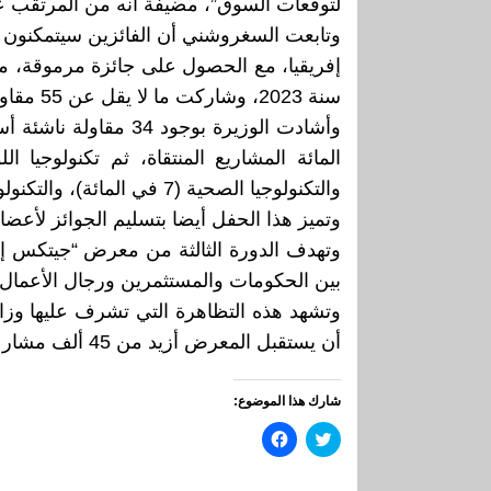
لتوقعات السوق”، مضيفة أنه من المرتقب عقد أكثر من 600 لقاء بين الشركات الناشئة
وتابعت السغروشني أن الفائزين سيتمكنون 
سنة 2023، وشاركت ما لا يقل عن 55 مقاولة في دورة 2024، و15 مقاولة في دورتي 2023 و2024.
والتكنولوجيا الصحية (7 في المائة)، والتكنولوجيا الفلاحية (7 في المائة).
وتميز هذا الحفل أيضا بتسليم الجوائز لأعضاء
وتهدف الدورة الثالثة من معرض “جيتكس إفر
بين الحكومات والمستثمرين ورجال الأعمال و
وتشهد هذه التظاهرة التي تشرف عليها وزارة
أن يستقبل المعرض أزيد من 45 ألف مشارك، و1400 عارض من 130 دولة.
شارك هذا الموضوع:
اضغط
انقر
للمشاركة
للمشاركة
على
على
تويتر
فيسبوك