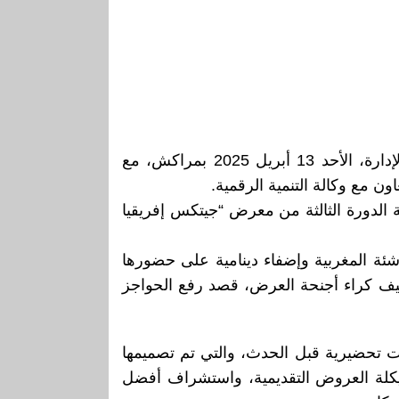
التقت أمل الفلاح السغروشني الوزيرة المنتدبة لدى رئيس الحكومة المكلفة بالانتقال الرقمي وإصلاح الإدارة، الأحد 13 أبريل 2025 بمراكش، مع
 قبل الوزارة، بمناسبة الدورة الثالثة من معرض “جيتكس إفريقيا
يز البعد الدولي للمقاولات الناشئة المغربية وإضفاء دينامية على حضورها
مقاولات المنتقاة تستفيد من تكفل نسبته 95 في المئة من تكاليف كراء أجنحة العرض، قصد رفع الحواجز
ربع، بالإضافة إلى الولوج لتكوينات تحضيرية قبل الحدث، والتي تم تصميمها
هيكلة العروض التقديمية، واستشراف أفضل