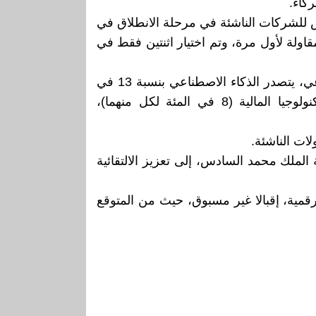
 للشركات الناشئة في مرحلة الانطلاق في
يا، مع الحصول على جائزة مرموقة، مشيرة إلى أنه من بين 200 مقاولة ناشئة منتقاة، تشارك 130 مقاولة لأول مرة، وتم اختيار اثنتين فقط في
وأشادت الوزيرة بوجود 34 مقاولة ناشئة أسستها نساء ضمن القائمة، مبرزة أنه من حيث التقسيم القطاعي، يتصدر الذكاء الاصطناعي بنسبة 13 في
المائة المشاريع المنتقاة، ثم تكنولوجيا اللوجستيك والتنقل (11 في المئة)، والتكنولوجيا التعليمية والتكنولوجيا المالية (8 في المئة لكل منهما)،
لات الناشئة.
لملك محمد السادس، إلى تعزيز الالتقائية
رقمية، إقبالا غير مسبوق، حيث من المتوقع