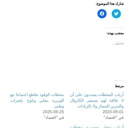
شارك هذا الموضوع:
اضغط
انقر
للمشاركة
للمشاركة
على
على
تويتر
فيسبوك
(فتح
(فتح
في
في
معجب بهذه:
نافذة
نافذة
جديدة)
جديدة)
تحميل...
مرتبط
أرباب المحطات يشددون على أن
محطات الوقود تقاطع اجتماعا مع
لا علاقة لهم بتسعير الكازوال
الوزيرة بنعلي وتلوح بإضراب
والبنزين الممتاز ولا بالزيادات
وطني
2025-09-25
2023-09-01
في "اقتصاد"
في "اقتصاد"
أرباب وتجار ومسيرو محطات