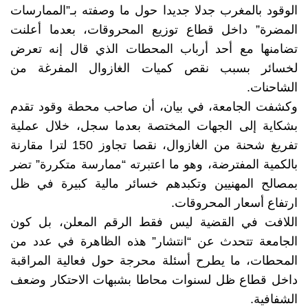
الوقود بالمغرب جدلا جديدا حول ما وصفته بـ”الممارسات
المضرة” داخل قطاع توزيع المحروقات، بعدما أعلنت
تضامنها مع أحد أرباب المحطات الذي قال إنه تعرض
لخسائر بسبب نقص كميات الغازوال المفرغة من
الشاحنات.
وكشفت الجامعة، في بيان، أن صاحب محطة وقود تقدم
بشكاية إلى الجهات المختصة بعدما سجل، خلال عملية
تفريغ شحنة من الغازوال، نقصا تجاوز 150 لترا مقارنة
بالكمية المفترضة، وهو ما اعتبرته “ممارسة متكررة” تضر
بمصالح المهنيين وتكبدهم خسائر مالية كبيرة في ظل
ارتفاع أسعار المحروقات.
اللافت في القضية ليس فقط الرقم المعلن، بل كون
الجامعة تتحدث عن “انتشار” هذه الظاهرة في عدد من
المحطات، ما يطرح أسئلة محرجة حول فعالية المراقبة
داخل قطاع ظل لسنوات محاطا بشبهات الاحتكار وضعف
الشفافية.