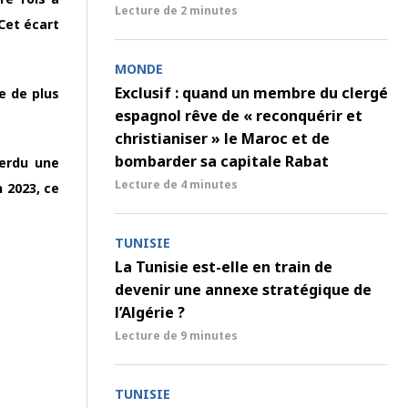
Lecture de
2 minutes
Cet écart
MONDE
Exclusif : quand un membre du clergé
e de plus
espagnol rêve de « reconquérir et
christianiser » le Maroc et de
bombarder sa capitale Rabat
perdu une
Lecture de
4 minutes
 2023, ce
TUNISIE
La Tunisie est-elle en train de
devenir une annexe stratégique de
l’Algérie ?
Lecture de
9 minutes
TUNISIE