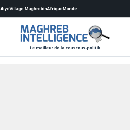
Libye
Village Maghrebin
Afrique
Monde
Le meilleur de la couscous-politik