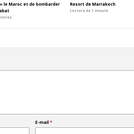
r » le Maroc et de bombarder
Resort de Marrakech
Rabat
Lecture de
1 minute
inutes
E-mail
*