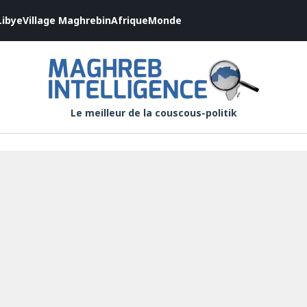
Libye
Village Maghrebin
Afrique
Monde
Le meilleur de la couscous-politik