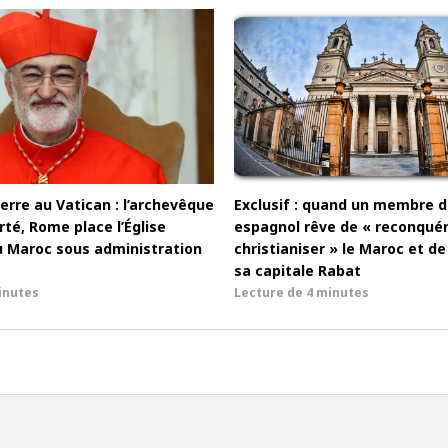
rre au Vatican : l’archevêque
Exclusif : quand un membre d
té, Rome place l’Église
espagnol rêve de « reconquér
u Maroc sous administration
christianiser » le Maroc et 
sa capitale Rabat
inutes
Lecture de
4 minutes