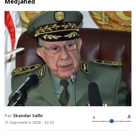
Medjahed
Par
Skandar Salhi
A
A
21 Septembre 2020 - 23:15