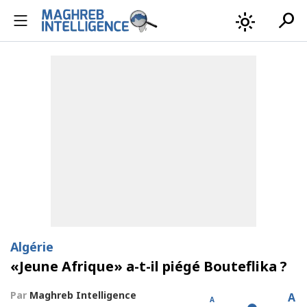
search
light_mode
Algérie
«Jeune Afrique» a-t-il piégé Bouteflika ?
Par
Maghreb Intelligence
A
A