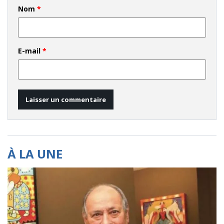
Nom
*
E-mail
*
À LA UNE