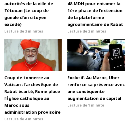
autorités de la ville de
48 MDH pour entamer la
Tétouan (Le coup de
1ère phase de l’extension
gueule d’un citoyen
de la plateforme
excédé)
agroalimentaire de Rabat
Lecture de
3 minutes
Lecture de
2 minutes
Coup de tonnerre au
Exclusif. Au Maroc, Uber
Vatican : l’archevêque de
renforce sa présence avec
Rabat écarté, Rome place
une conséquente
l’Église catholique au
augmentation de capital
Maroc sous
Lecture de
1 minute
administration provisoire
Lecture de
4 minutes