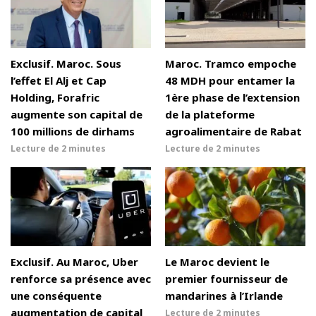
Exclusif. Maroc. Sous
Maroc. Tramco empoche
l’effet El Alj et Cap
48 MDH pour entamer la
Holding, Forafric
1ère phase de l’extension
augmente son capital de
de la plateforme
100 millions de dirhams
agroalimentaire de Rabat
Lecture de
2 minutes
Lecture de
2 minutes
Exclusif. Au Maroc, Uber
Le Maroc devient le
renforce sa présence avec
premier fournisseur de
une conséquente
mandarines à l’Irlande
augmentation de capital
Lecture de
2 minutes