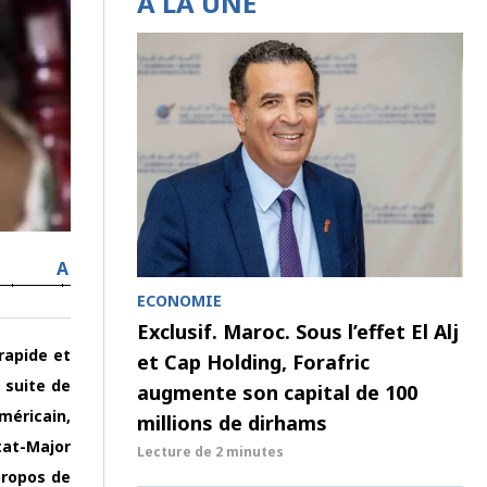
À LA UNE
A
ECONOMIE
Exclusif. Maroc. Sous l’effet El Alj
rapide et
et Cap Holding, Forafric
a suite de
augmente son capital de 100
méricain,
millions de dirhams
tat-Major
Lecture de
2 minutes
propos de