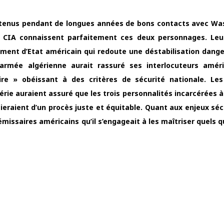
tretenus pendant de longues années de bons contacts avec Wa
a CIA connaissent parfaitement ces deux personnages. Leu
tement d’Etat américain qui redoute une déstabilisation dang
l’armée algérienne aurait rassuré ses interlocuteurs amér
iaire » obéissant à des critères de sécurité nationale. Le
ie auraient assuré que les trois personnalités incarcérées à 
cieraient d’un procès juste et équitable. Quant aux enjeux séc
 émissaires américains qu’il s’engageait à les maîtriser quels 