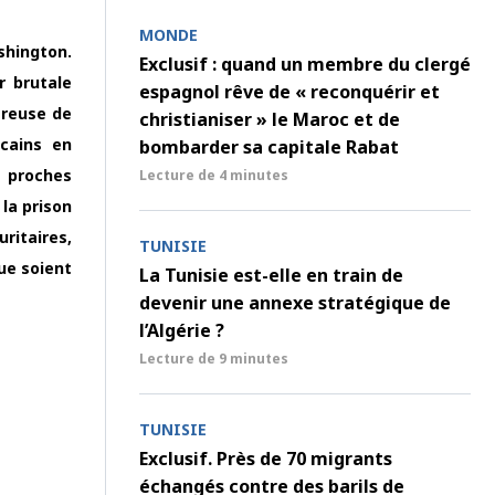
MONDE
shington.
Exclusif : quand un membre du clergé
r brutale
espagnol rêve de « reconquérir et
ereuse de
christianiser » le Maroc et de
icains en
bombarder sa capitale Rabat
s proches
Lecture de
4 minutes
la prison
uritaires,
TUNISIE
que soient
La Tunisie est-elle en train de
devenir une annexe stratégique de
l’Algérie ?
Lecture de
9 minutes
TUNISIE
Exclusif. Près de 70 migrants
échangés contre des barils de