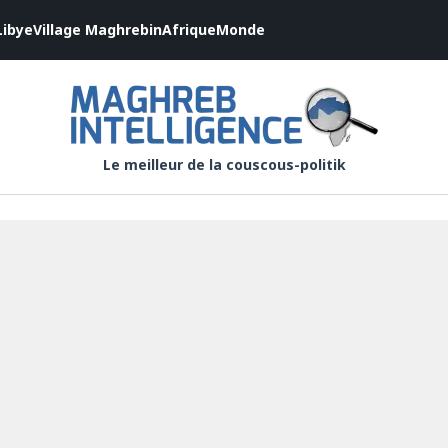
Libye
Village Maghrebin
Afrique
Monde
Le meilleur de la couscous-politik