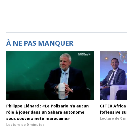
À NE PAS MANQUER
Philippe Liénard : «Le Polisario n’a aucun
GITEX Africa 
rôle à jouer dans un Sahara autonome
l’offensive sur
sous souveraineté marocaine»
Lecture de
0 m
Lecture de
0 minutes