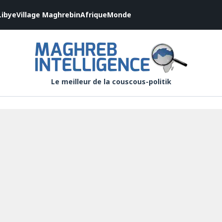
Libye
Village Maghrebin
Afrique
Monde
Le meilleur de la couscous-politik