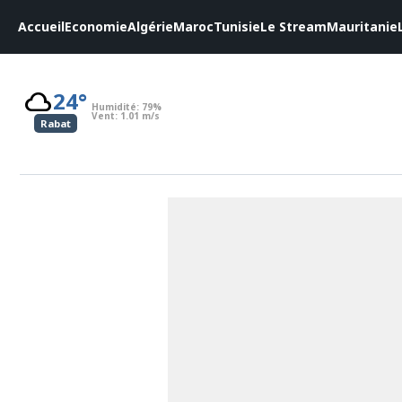
Accueil
Economie
Algérie
Maroc
Tunisie
Le Stream
Mauritanie
cloudy
nightlight
nightlight
nightlight
cloudy
24°
28°
27°
27°
28°
Humidité:
Humidité:
Humidité:
Humidité:
Humidité:
79%
65%
67%
80%
64%
Vent:
Vent:
Vent:
Vent:
Vent:
1.01 m/s
0.47 m/s
3.13 m/s
1.97 m/s
5.64 m/s
Nouakchott
Tripoli
Rabat
Tunis
Alger