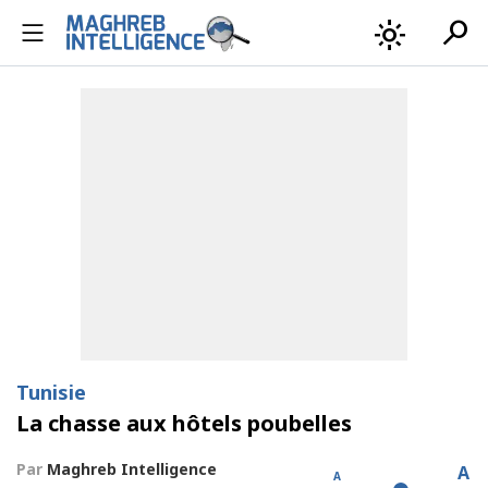
search
light_mode
Tunisie
La chasse aux hôtels poubelles
Par
Maghreb Intelligence
A
A