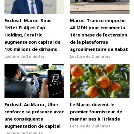
Exclusif. Maroc. Sous
Maroc. Tramco empoche
l’effet El Alj et Cap
48 MDH pour entamer la
Holding, Forafric
1ère phase de l’extension
augmente son capital de
de la plateforme
100 millions de dirhams
agroalimentaire de Rabat
Lecture de
2 minutes
Lecture de
2 minutes
Exclusif. Au Maroc, Uber
Le Maroc devient le
renforce sa présence avec
premier fournisseur de
une conséquente
mandarines à l’Irlande
augmentation de capital
Lecture de
2 minutes
Lecture de
1 minute