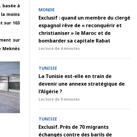
L basée à
MONDE
 la moins
Exclusif : quand un membre du clergé
nt sur 103
espagnol rêve de « reconquérir et
christianiser » le Maroc et de
ement sur
bombarder sa capitale Rabat
de Meknès
Lecture de
4 minutes
TUNISIE
La Tunisie est-elle en train de
devenir une annexe stratégique de
l’Algérie ?
Lecture de
9 minutes
TUNISIE
Exclusif. Près de 70 migrants
échangés contre des barils de