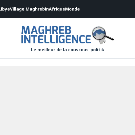
Libye
Village Maghrebin
Afrique
Monde
Le meilleur de la couscous-politik