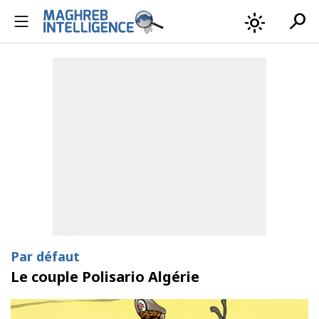
search
light_mode
Par défaut