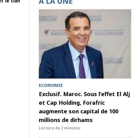
À LA UNE
et le clan
ECONOMIE
Exclusif. Maroc. Sous l’effet El Alj
et Cap Holding, Forafric
augmente son capital de 100
millions de dirhams
Lecture de
2 minutes