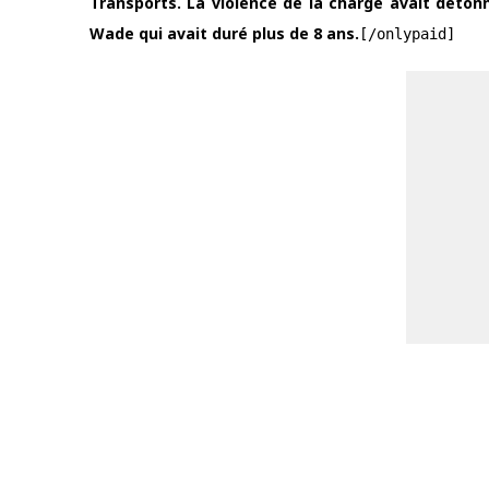
Transports. La violence de la charge avait détonné 
Wade qui avait duré plus de 8 ans.
[/onlypaid]