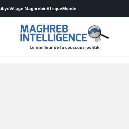
Libye
Village Maghrebin
Afrique
Monde
Le meilleur de la couscous-politik