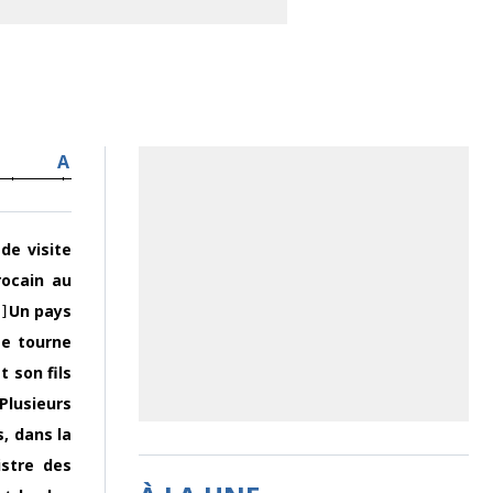
A
de visite
rocain au
Un pays
]
me tourne
t son fils
Plusieurs
, dans la
istre des