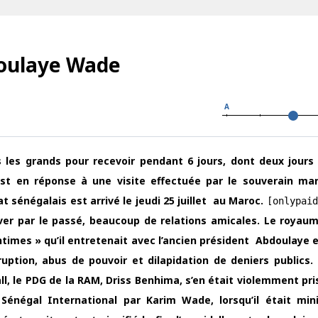
doulaye Wade
A
 les grands pour recevoir pendant 6 jours, dont deux jours 
C’est en réponse à une visite effectuée par le souverain ma
t sénégalais est arrivé le jeudi 25 juillet au Maroc.
[onlypaid
ltiver par le passé, beaucoup de relations amicales. Le royau
ntimes » qu’il entretenait avec l’ancien président Abdoulaye e
uption, abus de pouvoir et dilapidation de deniers publics. 
l, le PDG de la RAM, Driss Benhima, s’en était violemment pris
Sénégal International par Karim Wade, lorsqu’il était min