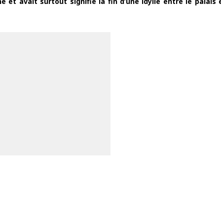
et avait surtout signifié la fin d’une idylle entre le palais 