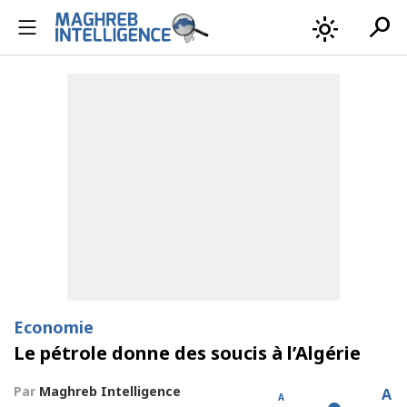
search
light_mode
Economie
Le pétrole donne des soucis à l’Algérie
Par
Maghreb Intelligence
A
A