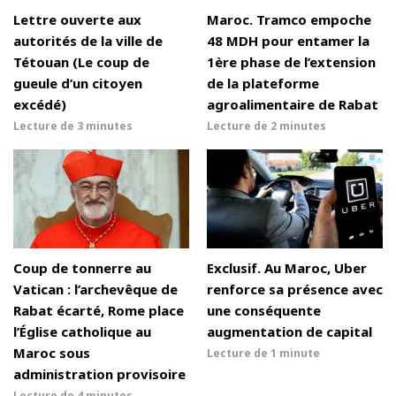
Lettre ouverte aux
Maroc. Tramco empoche
autorités de la ville de
48 MDH pour entamer la
Tétouan (Le coup de
1ère phase de l’extension
gueule d’un citoyen
de la plateforme
excédé)
agroalimentaire de Rabat
Lecture de
3 minutes
Lecture de
2 minutes
Coup de tonnerre au
Exclusif. Au Maroc, Uber
Vatican : l’archevêque de
renforce sa présence avec
Rabat écarté, Rome place
une conséquente
l’Église catholique au
augmentation de capital
Maroc sous
Lecture de
1 minute
administration provisoire
Lecture de
4 minutes