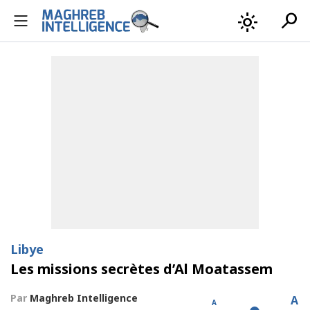
search
light_mode
Libye
Les missions secrètes d’Al Moatassem
Par
Maghreb Intelligence
A
A