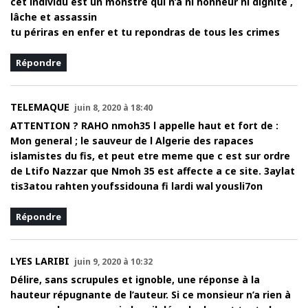
cet individu est un monstre qui n’a ni honneur ni dignité ,
lâche et assassin
tu périras en enfer et tu repondras de tous les crimes
Répondre
TELEMAQUE
juin 8, 2020 à 18:40
ATTENTION ? RAHO nmoh35 l appelle haut et fort de :
Mon general ; le sauveur de l Algerie des rapaces
islamistes du fis, et peut etre meme que c est sur ordre
de Ltifo Nazzar que Nmoh 35 est affecte a ce site. 3aylat
tis3atou rahten youfssidouna fi lardi wal yousli7on
Répondre
LYES LARIBI
juin 9, 2020 à 10:32
Délire, sans scrupules et ignoble, une réponse à la
hauteur répugnante de l’auteur. Si ce monsieur n’a rien à