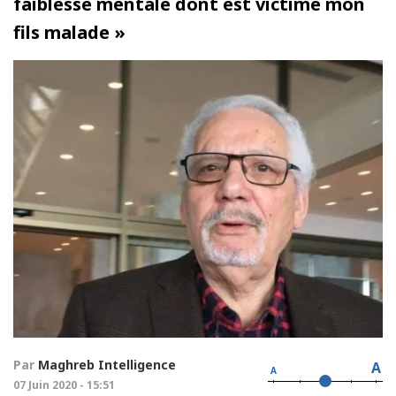
faiblesse mentale dont est victime mon
fils malade »
Par
Maghreb Intelligence
A
A
07 Juin 2020 - 15:51