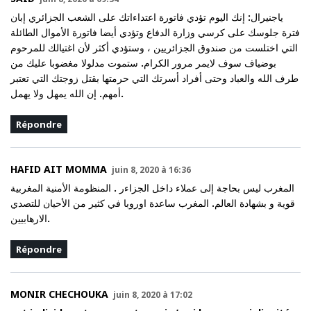
ياجنيرال: إنك اليوم تؤدي فاتورة اعتداءاتك على الشعب الجزائري إبان
فترة جلوسك على كرسي وزارة الدفاع وتؤدي أيضا فاتورة الأموال الطائلة
التي اختلست من صندوق الجزائريين ، وستؤدي أكثر لأن اغتيالك للمرحوم
بوضياف سوف لايمر مرور الكرام. ستموت مدلولا مغضوبا عليك من
طرف الله والعباد وحتى أفراد أسرتك التي حرمتها بقتل زوجتك التي تعتبر
أمهم. إن الله يمهل ولا يهمل.
Répondre
HAFID AIT MOMMA
juin 8, 2020 à 16:36
المغرب ليس بحاجة إلى عملاء داخل الجزاءر . المنظومة الأمنية المغربية
قوية و بشهادة العالم. المغرب ساعدة اوروبا في كثير من الأحيان للتصدي
الارهابيين.
Répondre
MONIR CHECHOUKA
juin 8, 2020 à 17:02