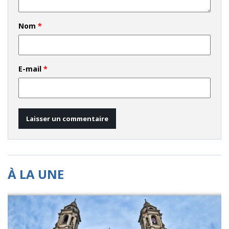
Nom
*
E-mail
*
À LA UNE